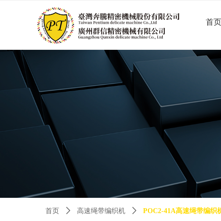
首
首页
ꄲ
高速绳带编织机
ꄲ
POC2-41A高速绳带编织