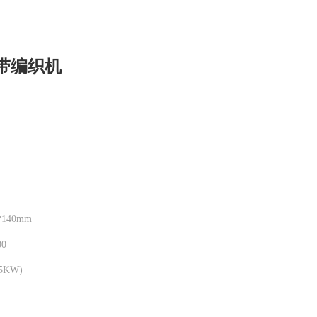
绳带编织机
*140mm
0
75KW)